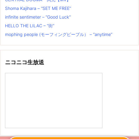
Shoma Kajihara – “SET ME FREE”
infinite sentimeter – “Good Luck”
HELLO THE LILAC – “街”
mophing people (モーフィングピープル） – “anytime”
ニコニコ生放送