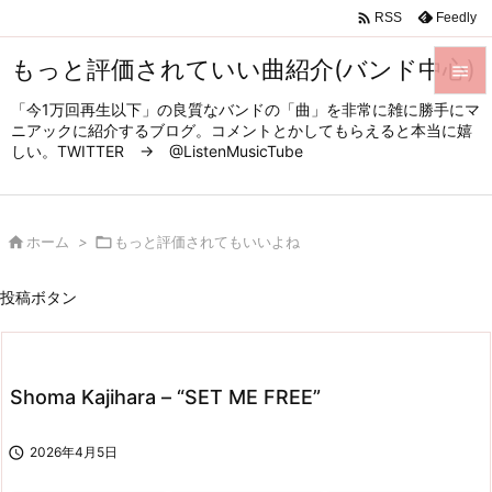

Feedly
RSS
もっと評価されていい曲紹介(バンド中心)

「今1万回再生以下」の良質なバンドの「曲」を非常に雑に勝手にマ

ニアックに紹介するブログ。コメントとかしてもらえると本当に嬉
メニュ
しい。TWITTER → @ListenMusicTube

サイド


ホーム
>

もっと評価されてもいいよね
前へ

投稿ボタン
次へ

検索
Shoma Kajihara – “SET ME FREE”

2026年4月5日