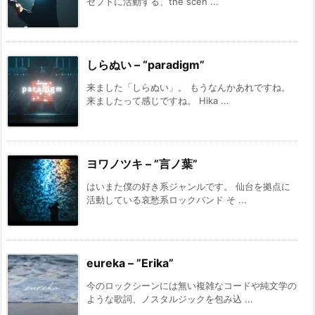
セプトに活動する、the scen ...
しらぬい – “paradigm”
来ました「しらぬい」。 もうなんかあれですね。
来ましたって感じですね。 Hika ...
ヨワノツキ – ”言ノ葉”
はいまた僕の好き系ジャンルです。 仙台を拠点に
活動している哀愁系ロックバンド そ ...
eureka – ”Erika”
今のロックシーンには無い複雑なコードや純文学の
ような歌詞、ノスタルジックを包み込 ...