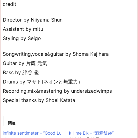
credit
Director by Niiyama Shun
Assistant by mitu
Styling by Seigo
Songwriting,vocals&guitar by Shoma Kajihara
Guitar by 片庭 元気
Bass by 綿谷 俊
Drums by マサト(ネオンと無重力）
Recording,mix&mastering by undersizedwimps
Special thanks by Shoei Katata
関連
infinite sentimeter – “Good Lu
kill me Elk – “酒嚢飯袋”