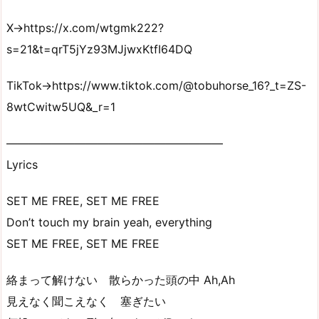
X→https://x.com/wtgmk222?
s=21&t=qrT5jYz93MJjwxKtfI64DQ
TikTok→https://www.tiktok.com/@tobuhorse_16?_t=ZS-
8wtCwitw5UQ&_r=1
———————————————————
Lyrics
SET ME FREE, SET ME FREE
Don’t touch my brain yeah, everything
SET ME FREE, SET ME FREE
絡まって解けない 散らかった頭の中 Ah,Ah
見えなく聞こえなく 塞ぎたい