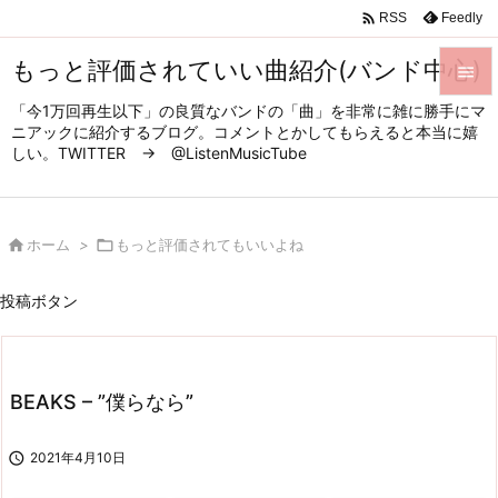

Feedly
RSS
もっと評価されていい曲紹介(バンド中心)

「今1万回再生以下」の良質なバンドの「曲」を非常に雑に勝手にマ

ニアックに紹介するブログ。コメントとかしてもらえると本当に嬉
メニュ
しい。TWITTER → @ListenMusicTube

サイド


ホーム
>

もっと評価されてもいいよね
前へ

投稿ボタン
次へ

検索
BEAKS – ”僕らなら”

2021年4月10日