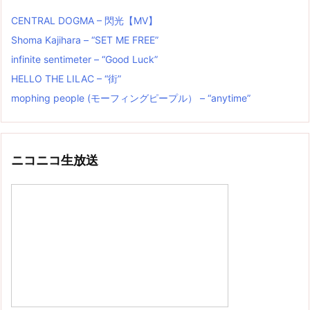
CENTRAL DOGMA – 閃光【MV】
Shoma Kajihara – “SET ME FREE”
infinite sentimeter – “Good Luck”
HELLO THE LILAC – “街”
mophing people (モーフィングピープル） – “anytime”
ニコニコ生放送