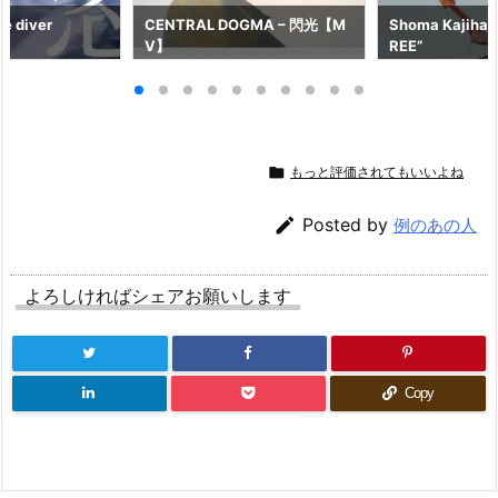
e diver
CENTRAL DOGMA – 閃光【M
Shoma Kajihara
V】
REE”

もっと評価されてもいいよね

Posted by
例のあの人
よろしければシェアお願いします
Copy