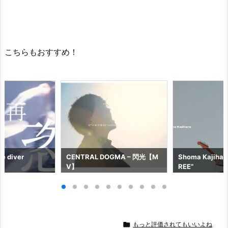
こちらもおすすめ！
e diver
CENTRAL DOGMA – 閃光【M
Shoma Kajihara
V】
REE”

もっと評価されてもいいよね