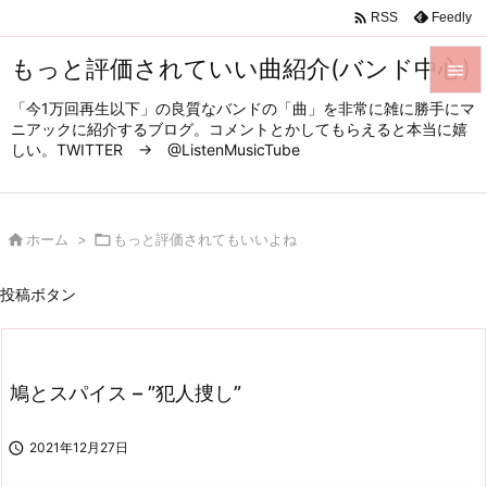

Feedly
RSS
もっと評価されていい曲紹介(バンド中心)

「今1万回再生以下」の良質なバンドの「曲」を非常に雑に勝手にマ

ニアックに紹介するブログ。コメントとかしてもらえると本当に嬉
メニュ
しい。TWITTER → @ListenMusicTube

サイド


ホーム
>

もっと評価されてもいいよね
前へ

投稿ボタン
次へ

検索
鳩とスパイス – ”犯人捜し”

2021年12月27日