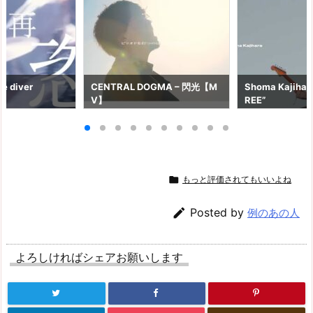
e diver
CENTRAL DOGMA – 閃光【M
Shoma Kajihara
V】
REE”

もっと評価されてもいいよね

Posted by
例のあの人
よろしければシェアお願いします