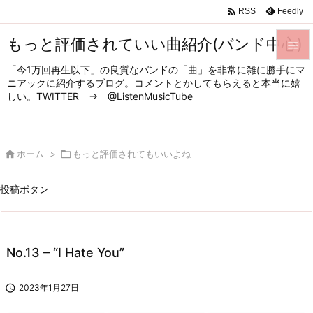

Feedly
RSS
もっと評価されていい曲紹介(バンド中心)

「今1万回再生以下」の良質なバンドの「曲」を非常に雑に勝手にマ

ニアックに紹介するブログ。コメントとかしてもらえると本当に嬉
メニュ
しい。TWITTER → @ListenMusicTube

サイド


ホーム
>

もっと評価されてもいいよね
前へ

投稿ボタン
次へ

検索
No.13 – “I Hate You”

2023年1月27日