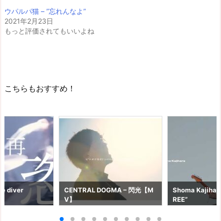
ウパルパ猫 – ”忘れんなよ”
2021年2月23日
もっと評価されてもいいよね
こちらもおすすめ！
e diver
CENTRAL DOGMA – 閃光【M
Shoma Kajihara
V】
REE”