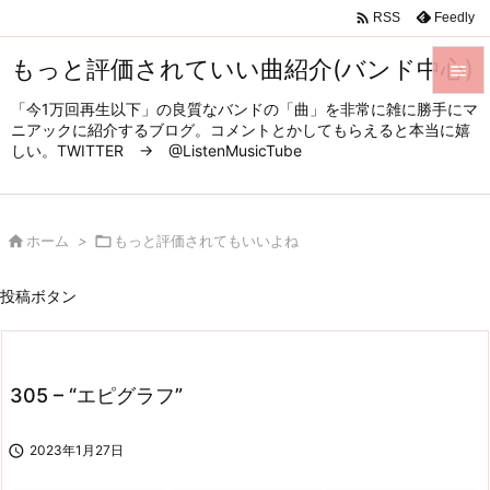

Feedly
RSS
もっと評価されていい曲紹介(バンド中心)

「今1万回再生以下」の良質なバンドの「曲」を非常に雑に勝手にマ

ニアックに紹介するブログ。コメントとかしてもらえると本当に嬉
メニュ
しい。TWITTER → @ListenMusicTube

サイド


ホーム
>

もっと評価されてもいいよね
前へ

投稿ボタン
次へ

検索
305 – “エピグラフ”

2023年1月27日