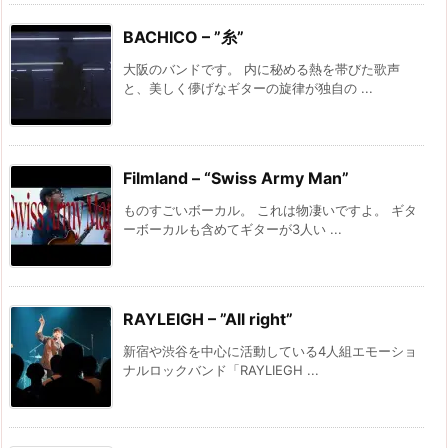
BACHICO – ”糸”
大阪のバンドです。 内に秘める熱を帯びた歌声
と、美しく儚げなギターの旋律が独自の ...
Filmland – “Swiss Army Man”
ものすごいボーカル。 これは物凄いですよ。 ギタ
ーボーカルも含めてギターが3人い ...
RAYLEIGH – ”All right”
新宿や渋谷を中心に活動している4人組エモーショ
ナルロックバンド「RAYLIEGH ...