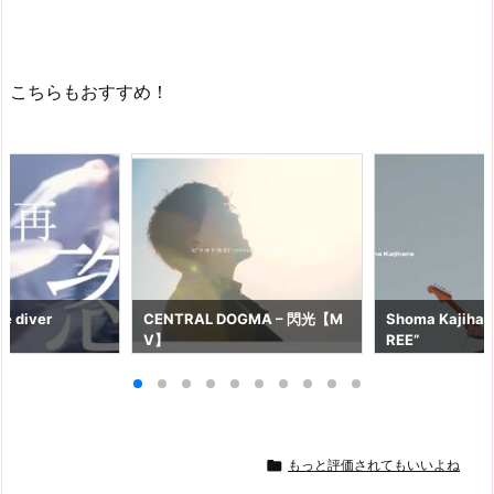
こちらもおすすめ！
e diver
CENTRAL DOGMA – 閃光【M
Shoma Kajihara
V】
REE”

もっと評価されてもいいよね