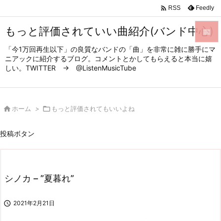

Feedly
RSS
もっと評価されていい曲紹介(バンド中心)

「今1万回再生以下」の良質なバンドの「曲」を非常に雑に勝手にマ

ニアックに紹介するブログ。コメントとかしてもらえると本当に嬉
メニュ
しい。TWITTER → @ListenMusicTube

サイド


ホーム
>

もっと評価されてもいいよね
前へ

投稿ボタン
次へ

検索
シノカ – ”夏暮れ”

2021年2月21日